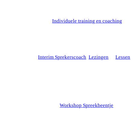
Aan de slag me je persoonlijke leerdoelen:
advies, oefening en ontwikkeling.
(In mijn atelier op Scheveningen of online)
info en afspraak:
Individuele training en coaching
Masterclasses, workshops, lezingen en lessen incompany
kijk onder
Interim Sprekerscoach
,
Lezingen
of
Lessen
Open inschrijving:
Zaterdag 11 april − Den Haag / Scheveningen
Workshop Spreekbeentje
(max. 10 deelnemers)
info en inschrijving:
Workshop Spreekbeentje