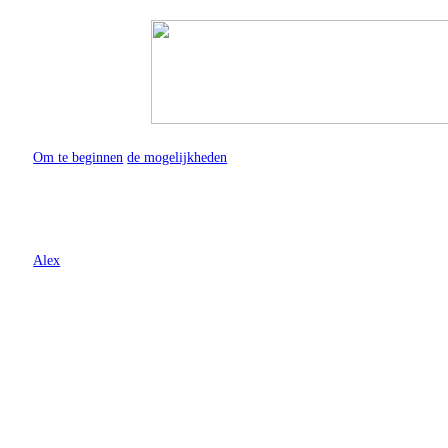
Om te beginnen
de mogelijkheden
in de agenda van
Alex
Individuele traning en coaching
:
di/woe/do/vrij − Den Haag (Scheveningen)
Stem- , spraak- en presentatiecoaching/training
voor sprekende professionals die professioneel willen s